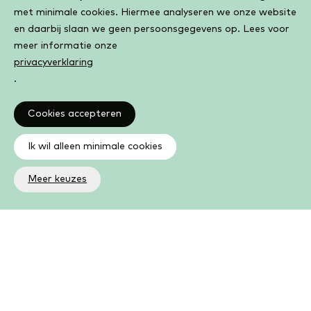
met minimale cookies. Hiermee analyseren we onze website
en daarbij slaan we geen persoonsgegevens op. Lees voor
meer informatie onze
privacyverklaring
.
Cookies accepteren
Ik wil alleen minimale cookies
Meer keuzes
Altijd op de hoogte
Op de hoogte zijn van de laatste ontwikkelingen in jouw
bibliotheek? In de nieuwsbrief ontvang je ook boeken- en
activiteitentips.