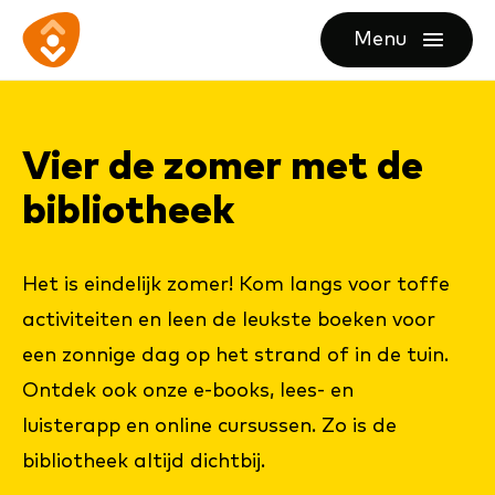
Ga
Ga
Ga
Menu
direct
direct
naar
openen
naar
naar
de
de
de
homepagina
Vier de zo­mer met de
content
footer
bi­bli­o­theek
Het is eindelijk zomer! Kom langs voor toffe
activiteiten en leen de leukste boeken voor
een zonnige dag op het strand of in de tuin.
Ontdek ook onze e-books, lees- en
luisterapp en online cursussen. Zo is de
bibliotheek altijd dichtbij.