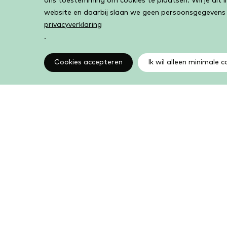
ons toestemming om cookies te plaatsen. Wil je dit 
website en daarbij slaan we geen persoonsgegevens
privacyverklaring
.
Cookies accepteren
Ik wil alleen minimale c
Altijd op de hoogte
Op de hoogte zijn van de laatste ontwikkelingen in
jouw bibliotheek? In de nieuwsbrief ontvang je ook
boeken- en activiteitentips.