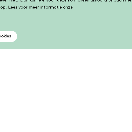
liever niet? Dan kun je ervoor kiezen om alleen akkoord te gaan m
 op. Lees voor meer informatie onze
ookies
Als lid kun je meer
V
Kies uit een groot aantal boeken, e-books,
Vi
luisterboeken, cursussen, activiteiten en meer. Als lid
ge
kun je volop lezen, leren en lenen.
Li