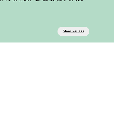
et minimale cookies. Hiermee analyseren we onze
Meer keuzes
olg ons!
a onze social media kanalen volg je wat er allemaal
beurt in de bieb. Op ons YouTube kanaal AanZet
ve vind je al onze livestreams en online activiteiten.