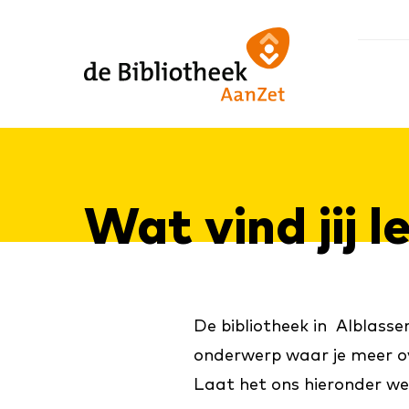
Ga
Ga
Ga
direct
direct
naar
naar
naar
de
de
de
homepagina
content
footer
Wat vind jij l
De bibliotheek in Alblasse
onderwerp waar je meer over
Laat het ons hieronder we