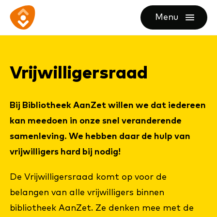
Ga
Ga
Ga
Menu
direct
direct
naar
openen
naar
naar
de
de
de
homepagina
Vrij­wil­li­gers­raad
content
footer
Bij Bibliotheek AanZet willen we dat iedereen
kan meedoen in onze snel veranderende
samenleving. We hebben daar de hulp van
vrijwilligers hard bij nodig!
De Vrijwilligersraad komt op voor de
belangen van alle vrijwilligers binnen
bibliotheek AanZet. Ze denken mee met de