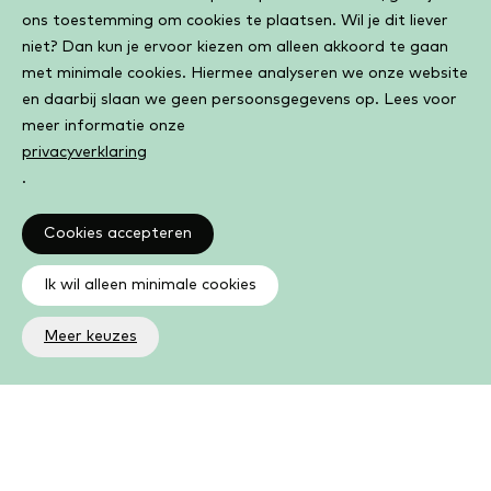
ons toestemming om cookies te plaatsen. Wil je dit liever
niet? Dan kun je ervoor kiezen om alleen akkoord te gaan
met minimale cookies. Hiermee analyseren we onze website
en daarbij slaan we geen persoonsgegevens op. Lees voor
meer informatie onze
privacyverklaring
.
Cookies accepteren
Ik wil alleen minimale cookies
Meer keuzes
Altijd op de hoogte
Op de hoogte zijn van de laatste ontwikkelingen in jouw
bibliotheek? In de nieuwsbrief ontvang je ook boeken- en
activiteitentips.