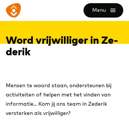
Ga
Ga
Ga
Menu
direct
direct
naar
openen
naar
naar
de
de
de
homepagina
Word vrij­wil­li­ger in Ze­
content
footer
de­rik
Mensen te woord staan, ondersteunen bij
activiteiten of helpen met het vinden van
informatie... Kom jij ons team in Zederik
versterken als vrijwilliger?