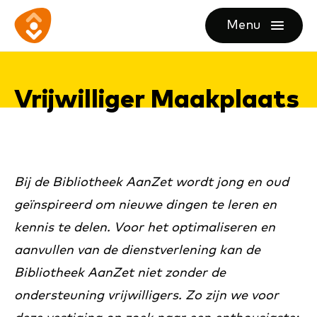
Ga
Ga
Ga
Menu
direct
direct
naar
openen
naar
naar
de
de
de
homepagina
Vrij­wil­li­ger Maak­plaats
content
footer
Bij de Bibliotheek AanZet wordt jong en oud
geïnspireerd om nieuwe dingen te leren en
kennis te delen. Voor het optimaliseren en
aanvullen van de dienstverlening kan de
Bibliotheek AanZet niet zonder de
ondersteuning vrijwilligers. Zo zijn we voor