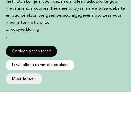
niet? Dan kun je ervoor kiezen om alleen akkoord te gaan
met minimale cookies. Hiermee analyseren we onze website
en daarbij slaan we geen persoonsgegevens op. Lees voor
meer informatie onze
privacyverklaring
.
Cookies accepteren
Ik wil alleen minimale cookies
Meer keuzes
Altijd op de hoogte
Op de hoogte zijn van de laatste ontwikkelingen in jouw
bibliotheek? In de nieuwsbrief ontvang je ook boeken- en
activiteitentips.