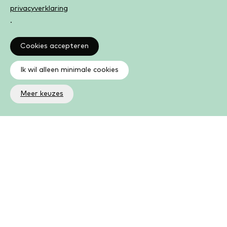
privacyverklaring
.
Cookies accepteren
Ik wil alleen minimale cookies
Meer keuzes
Altijd op de hoogte
Op de hoogte zijn van de laatste ontwikkelingen in jouw
bibliotheek? In de nieuwsbrief ontvang je ook boeken- en
activiteitentips.
Aanmelden nieuwsbrief