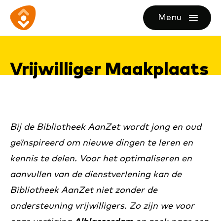
Ga
Ga
Ga
Menu
direct
direct
naar
openen
naar
naar
de
de
de
homepagina
Vrij­wil­li­ger Maak­plaats
content
footer
Bij de Bibliotheek AanZet wordt jong en oud
geïnspireerd om nieuwe dingen te leren en
kennis te delen. Voor het optimaliseren en
aanvullen van de dienstverlening kan de
Bibliotheek AanZet niet zonder de
ondersteuning vrijwilligers. Zo zijn we voor