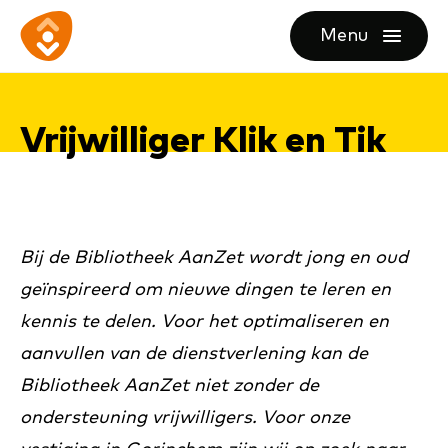
Ga
Ga
Ga
Menu
direct
direct
naar
openen
naar
naar
de
de
de
homepagina
Vrij­wil­li­ger Klik en Tik
content
footer
Bij de Bibliotheek AanZet wordt jong en oud
geïnspireerd om nieuwe dingen te leren en
kennis te delen. Voor het optimaliseren en
aanvullen van de dienstverlening kan de
Bibliotheek AanZet niet zonder de
ondersteuning vrijwilligers. Voor onze