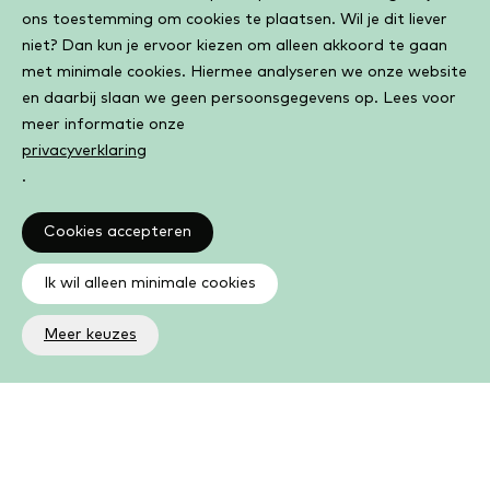
ons toestemming om cookies te plaatsen. Wil je dit liever
niet? Dan kun je ervoor kiezen om alleen akkoord te gaan
met minimale cookies. Hiermee analyseren we onze website
en daarbij slaan we geen persoonsgegevens op. Lees voor
meer informatie onze
privacyverklaring
.
Cookies accepteren
Ik wil alleen minimale cookies
Meer keuzes
Altijd op de hoogte
Op de hoogte zijn van de laatste ontwikkelingen in jouw
bibliotheek? In de nieuwsbrief ontvang je ook boeken- en
activiteitentips.