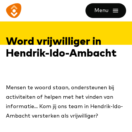
Ga
Ga
Ga
Menu
direct
direct
naar
openen
naar
naar
de
de
de
homepagina
Word vrij­wil­li­ger in
content
footer
Hen­drik-Ido-Am­bacht
Mensen te woord staan, ondersteunen bij
activiteiten of helpen met het vinden van
informatie... Kom jij ons team in Hendrik-Ido-
Ambacht versterken als vrijwilliger?