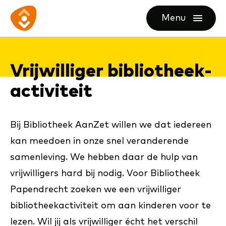
Ga
Ga
Ga
Menu
direct
direct
naar
openen
naar
naar
de
de
de
homepagina
Vrij­wil­li­ger bi­bli­o­theek­
content
footer
ac­ti­vi­teit
Bij Bibliotheek AanZet willen we dat iedereen
kan meedoen in onze snel veranderende
samenleving. We hebben daar de hulp van
vrijwilligers hard bij nodig. Voor Bibliotheek
Papendrecht zoeken we een vrijwilliger
bibliotheekactiviteit om aan kinderen voor te
lezen. Wil jij als vrijwilliger écht het verschil