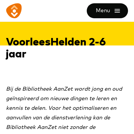
Ga
Ga
Ga
Menu
direct
direct
naar
openen
naar
naar
de
de
de
homepagina
Voor­lees­Hel­den 2-6
content
footer
jaar
Bij de Bibliotheek AanZet wordt jong en oud
geïnspireerd om nieuwe dingen te leren en
kennis te delen. Voor het optimaliseren en
aanvullen van de dienstverlening kan de
Bibliotheek AanZet niet zonder de