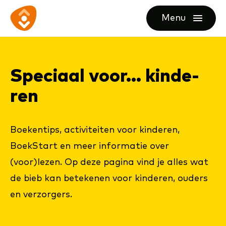
Ga
Ga
Ga
Menu
direct
direct
naar
openen
naar
naar
de
de
de
homepagina
Spe­ci­aal voor... kin­de­
content
footer
ren
Boekentips, activiteiten voor kinderen,
BoekStart en meer informatie over
(voor)lezen. Op deze pagina vind je alles wat
de bieb kan betekenen voor kinderen, ouders
en verzorgers.