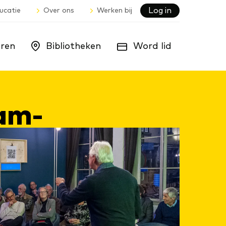
Log in
ucatie
Over ons
Werken bij
ren
Bibliotheken
Word lid
aam­