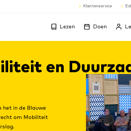
Klantenservice
Ed
Lezen
Doen
Le
li­teit en Duur­z
het in de Blauwe
echt om Mobiliteit
rslag.