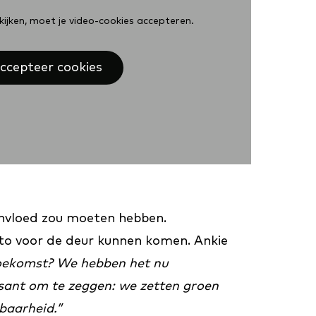
ijken, moet je video-cookies accepteren.
ccepteer cookies
invloed zou moeten hebben.
uto voor de deur kunnen komen. Ankie
 toekomst? We hebben het nu
essant om te zeggen: we zetten groen
kbaarheid.”