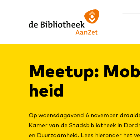
Ga
Ga
Ga
direct
direct
naar
naar
naar
de
de
de
homepagina
content
footer
Meetup: Mo­bi­
heid
Op woensdagavond 6 november draaide 
Kamer van de Stadsbibliotheek in Dordr
en Duurzaamheid. Lees hieronder het ve