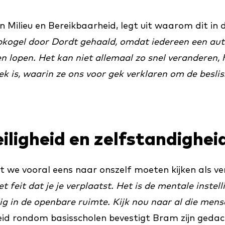
 Milieu en Bereikbaarheid, legt uit waarom dit in d
oopkogel door Dordt gehaald, omdat iedereen een au
n lopen. Het kan niet allemaal zo snel veranderen, h
rek is, waarin ze ons voor gek verklaren om de besl
iligheid en zelfstandighei
 we vooral eens naar onszelf moeten kijken als v
t feit dat je je verplaatst. Het is de mentale instell
ig in de openbare ruimte. Kijk nou naar al die mense
eid rondom basisscholen bevestigt Bram zijn gedac