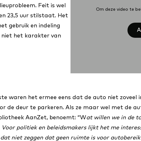
ieuprobleem. Feit is wel
Om deze video te bek
n 23,5 uur stilstaat. Het
et gebruik en indeling
A
 niet het karakter van
ste waren het ermee eens dat de auto niet zoveel 
oor de deur te parkeren. Als ze maar wel met de a
Bibliotheek AanZet, benoemt: “W
at willen we in de
 Voor politiek en beleidsmakers lijkt het me inter
l dat niet zeggen dat geen ruimte is voor autoberei