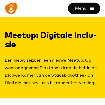
Ga
Ga
Ga
Menu
direct
direct
naar
openen
naar
naar
de
de
de
homepagina
Meetup: Di­gi­ta­le In­clu­
content
footer
sie
Een nieuw seizoen, een nieuwe Meetup. Op
woensdagavond 2 oktober draaide het in de
Blauwe Kamer van de Stadsbibliotheek om
Digitale Inclusie. Lees hieronder het verslag.