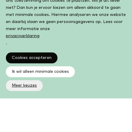
ons toestemming om cookies te plaatsen. Wil je dit liever
niet? Dan kun je ervoor kiezen om alleen akkoord te gaan
met minimale cookies. Hiermee analyseren we onze website
en daarbij slaan we geen persoonsgegevens op. Lees voor
meer informatie onze
privacyverklaring
.
Cookies accepteren
Ik wil alleen minimale cookies
Meer keuzes
Altijd op de hoogte
Op de hoogte zijn van de laatste ontwikkelingen in jouw
bibliotheek? In de nieuwsbrief ontvang je ook boeken- en
activiteitentips.