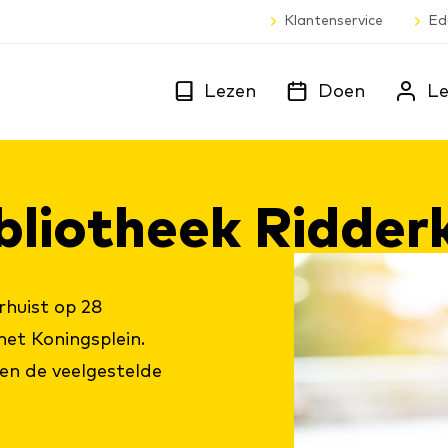
Klantenservice
Ed
Lezen
Doen
Le
­bli­o­theek Rid­der
rhuist op 28
et Koningsplein.
en de veelgestelde