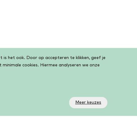
 is het ook. Door op accepteren te klikken, geef je
et minimale cookies. Hiermee analyseren we onze
Meer keuzes