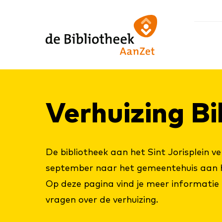
Ga
Ga
Ga
direct
direct
naar
naar
naar
de
de
de
homepagina
content
footer
Ver­hui­zing Bi
De bibliotheek aan het Sint Jorisplein ve
september naar het gemeentehuis aan h
Op deze pagina vind je meer informatie 
vragen over de verhuizing.