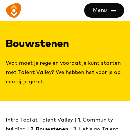
Ga
Ga
Ga
Menu
direct
direct
naar
openen
naar
naar
de
de
de
homepagina
Bouw­ste­nen
content
footer
Wat moet je regelen voordat je kunt starten
met Talent Valley? We hebben het voor je op
een rijtje gezet.
Intro Toolkit Talent Valley
|
1. Community
building
|
2. Bouwstenen
|
3. Let's go Talent