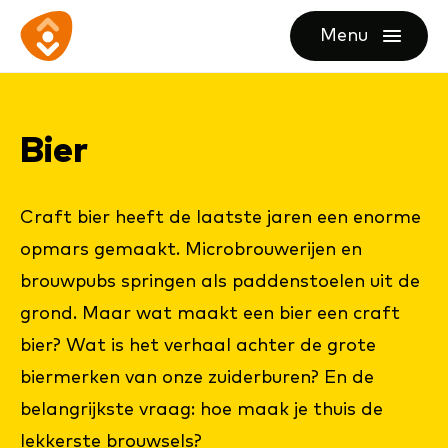
Ga
Ga
Ga
Menu
direct
direct
naar
openen
naar
naar
de
de
de
homepagina
Bier
content
footer
Craft bier heeft de laatste jaren een enorme
opmars gemaakt. Microbrouwerijen en
brouwpubs springen als paddenstoelen uit de
grond. Maar wat maakt een bier een craft
bier? Wat is het verhaal achter de grote
biermerken van onze zuiderburen? En de
belangrijkste vraag: hoe maak je thuis de
lekkerste brouwsels?