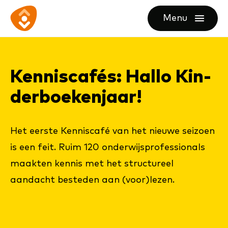
Ga
Ga
Ga
Menu
direct
direct
naar
openen
naar
naar
de
de
de
homepagina
Ken­nis­ca­fés: Hal­lo Kin­
content
footer
der­boe­ken­jaar!
Het eerste Kenniscafé van het nieuwe seizoen
is een feit. Ruim 120 onderwijsprofessionals
maakten kennis met het structureel
aandacht besteden aan (voor)lezen.