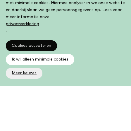
met minimale cookies. Hiermee analyseren we onze website
en daarbij slaan we geen persoonsgegevens op. Lees voor
meer informatie onze
privacyverklaring
.
Cookies accepteren
Ik wil alleen minimale cookies
Meer keuzes
Altijd op de hoogte
Op de hoogte zijn van de laatste ontwikkelingen in jouw
bibliotheek? In de nieuwsbrief ontvang je ook boeken- en
activiteitentips.
Aanmelden nieuwsbrief