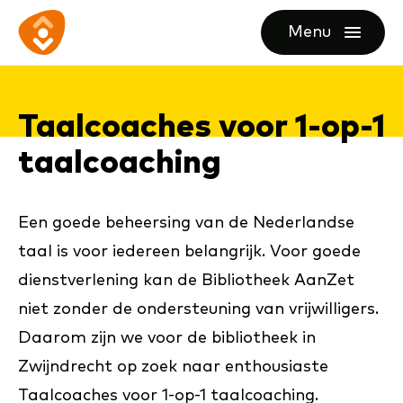
Ga
Ga
Ga
Menu
direct
direct
naar
openen
naar
naar
de
de
de
homepagina
Taal­coa­ches voor 1-op-1
content
footer
taal­coa­ching
Een goede beheersing van de Nederlandse
taal is voor iedereen belangrijk. Voor goede
dienstverlening kan de Bibliotheek AanZet
niet zonder de ondersteuning van vrijwilligers.
Daarom zijn we voor de bibliotheek in
Zwijndrecht op zoek naar enthousiaste
Taalcoaches voor 1-op-1 taalcoaching.