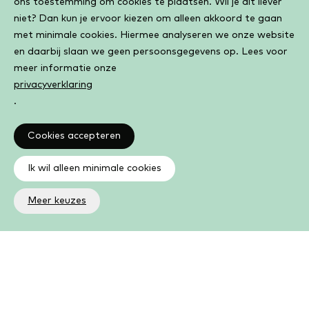
ons toestemming om cookies te plaatsen. Wil je dit liever
niet? Dan kun je ervoor kiezen om alleen akkoord te gaan
met minimale cookies. Hiermee analyseren we onze website
en daarbij slaan we geen persoonsgegevens op. Lees voor
meer informatie onze
privacyverklaring
.
Cookies accepteren
Ik wil alleen minimale cookies
Meer keuzes
Altijd op de hoogte
Op de hoogte zijn van de laatste ontwikkelingen in jouw
bibliotheek? In de nieuwsbrief ontvang je ook boeken- en
activiteitentips.