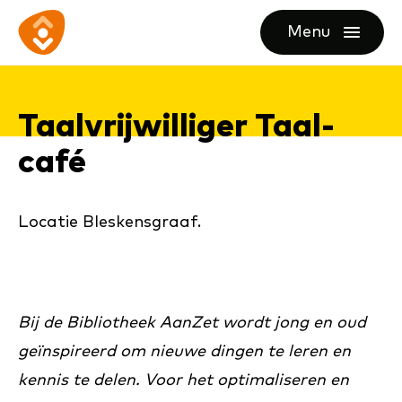
Ga
Ga
Ga
Menu
direct
direct
naar
openen
naar
naar
de
de
de
homepagina
Taal­vrij­wil­li­ger Taal­
content
footer
café
Locatie Bleskensgraaf.
Bij de Bibliotheek AanZet wordt jong en oud
geïnspireerd om nieuwe dingen te leren en
kennis te delen. Voor het optimaliseren en