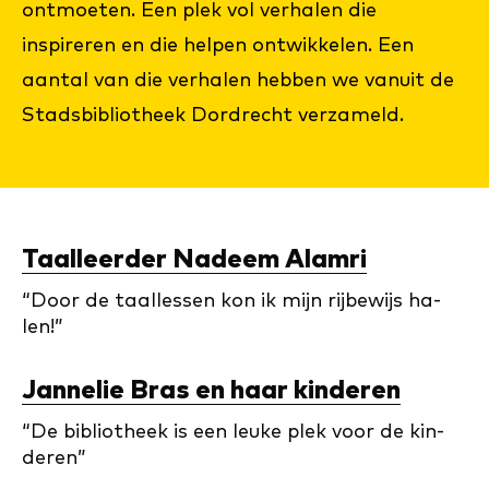
ontmoeten. Een plek vol verhalen die
inspireren en die helpen ontwikkelen. Een
aantal van die verhalen hebben we vanuit de
Stadsbibliotheek Dordrecht verzameld.
Taal­leer­der Na­deem Alam­ri
“Door de taal­les­sen kon ik mijn rij­be­wijs ha­
len!”
Jan­ne­lie Bras en haar kinderen
“De bi­bli­o­theek is een leu­ke plek voor de kin­
de­ren”