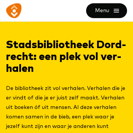
Ga
Ga
Ga
Menu
direct
direct
naar
openen
naar
naar
de
de
de
homepagina
Stads­bi­bli­o­theek Dord­
content
footer
recht: een plek vol ver­
ha­len
De bibliotheek zit vol verhalen. Verhalen die je
er vindt of die je er juist zelf maakt. Verhalen
uit boeken óf uit mensen. Al deze verhalen
komen samen in de bieb, een plek waar je
jezelf kunt zijn en waar je anderen kunt