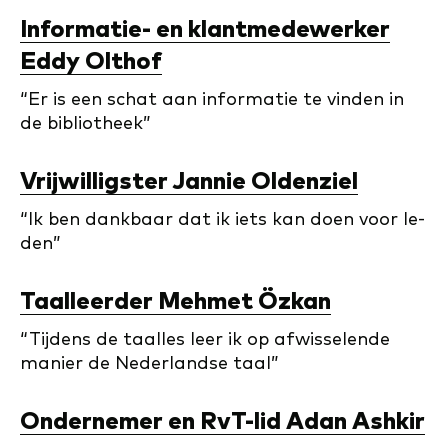
In­for­ma­tie- en klant­me­de­wer­ker
Eddy Olt­hof
“Er is een schat aan in­for­ma­tie te vin­den in
de bi­bli­o­theek”
Vrij­wil­lig­ster Jan­nie Ol­den­ziel
“Ik ben dank­baar dat ik iets kan doen voor le­
den”
Taal­leer­der Mehmet Öz­kan
“Tij­dens de taal­les leer ik op af­wis­se­len­de
ma­nier de Ne­der­land­se taal”
Ondernemer en RvT-lid Adan Ashkir