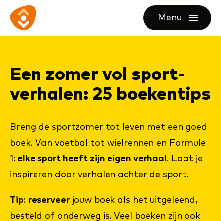
Ga
Ga
Ga
Menu
direct
direct
naar
openen
naar
naar
de
de
de
homepagina
Een zo­mer vol sport­
content
footer
ver­ha­len: 25 boe­ken­tips
Breng de sportzomer tot leven met een goed
boek. Van voetbal tot wielrennen en Formule
1:
elke sport heeft zijn eigen verhaal
. Laat je
inspireren door verhalen achter de sport.
Tip
:
reserveer
jouw boek als het uitgeleend,
besteld of onderweg is. Veel boeken zijn ook