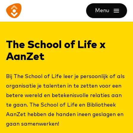
Ga
Ga
Ga
Menu
direct
direct
naar
openen
naar
naar
de
de
de
homepagina
The School of Life x
content
footer
Aan­Zet
Bij The School of Life leer je persoonlijk of als
organisatie je talenten in te zetten voor een
betere wereld en betekenisvolle relaties aan
te gaan.​ The School of Life en Bibliotheek
AanZet hebben de handen ineen geslagen en
gaan samenwerken!