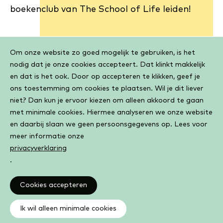
boekenclub van The School of Life leiden!
Cookiebar
Om onze website zo goed mogelijk te gebruiken, is het
nodig dat je onze cookies accepteert. Dat klinkt makkelijk
en dat is het ook. Door op accepteren te klikken, geef je
ons toestemming om cookies te plaatsen. Wil je dit liever
Een coquette vrouw
niet? Dan kun je ervoor kiezen om alleen akkoord te gaan
Carry van Bruggen
met minimale cookies. Hiermee analyseren we onze website
en daarbij slaan we geen persoonsgegevens op. Lees voor
meer informatie onze
privacyverklaring
.
Cookies accepteren
De stille kracht
Ik wil alleen minimale cookies
Louis Couperus