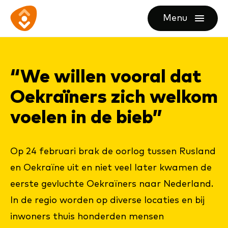
Ga
Ga
Ga
Menu
direct
direct
naar
openen
naar
naar
de
de
de
homepagina
“We wil­len voor­al dat
content
footer
Oek­ra­ï­ners zich wel­kom
voe­len in de bieb”
Op 24 februari brak de oorlog tussen Rusland
en Oekraïne uit en niet veel later kwamen de
eerste gevluchte Oekraïners naar Nederland.
In de regio worden op diverse locaties en bij
inwoners thuis honderden mensen