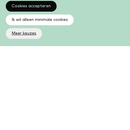
Cookies accepteren
Ik wil alleen minimale cookies
Meer keuzes
Altijd op de hoogte
Op de hoogte zijn van de laatste ontwikkelingen in jouw
bibliotheek? In de nieuwsbrief ontvang je ook boeken- en
activiteitentips.
Aanmelden nieuwsbrief
Als lid kun je meer