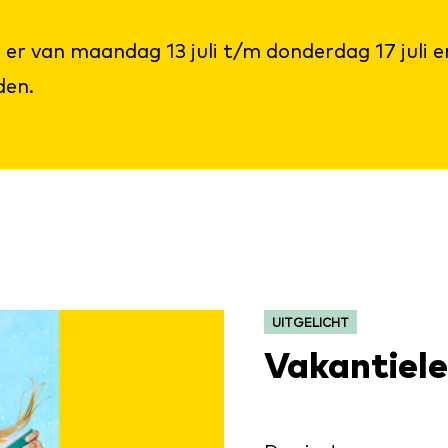
 van maandag 13 juli t/m donderdag 17 juli enk
den.
CATEGORIE:
UITGELICHT
Vakantiel