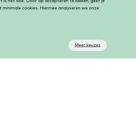
 is het ook. Door op accepteren te klikken, geef je
et minimale cookies. Hiermee analyseren we onze
Meer keuzes
olg ons!
a onze social media kanalen volg je wat er allemaal
beurt in de bieb. Op ons YouTube kanaal AanZet
ve vind je al onze livestreams en online activiteiten.