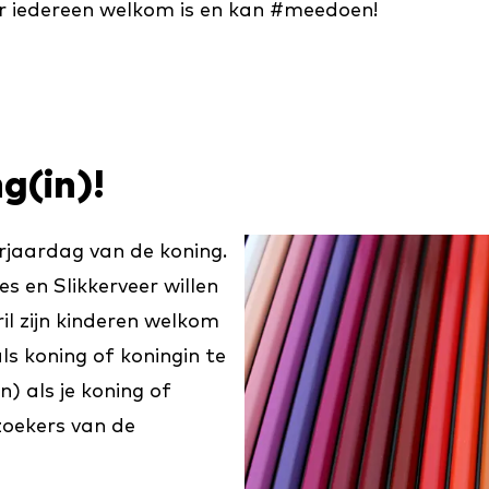
aar iedereen welkom is en kan #meedoen!
g(in)!
erjaardag van de koning.
s en Slikkerveer willen
ril zijn kinderen welkom
ls koning of koningin te
en) als je koning of
zoekers van de