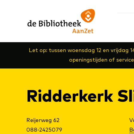
Ga
Ga
Ga
direct
direct
naar
naar
naar
de
de
de
homepagina
content
footer
Let op: tussen woensdag 12 en vrijdag 1
openingstijden of servic
Rid­der­kerk Sl
Reijerweg 62
V
088-2425079
B