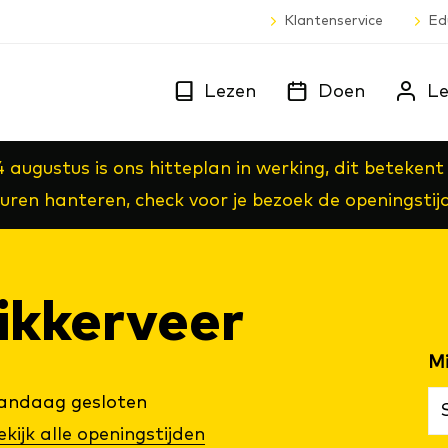
Klantenservice
Ed
Lezen
Doen
Le
4 augustus is ons hitteplan in werking, dit beteke
euren hanteren, check voor je bezoek de openingstij
ik­ker­veer
andaag
gesloten
ekijk alle openingstijden