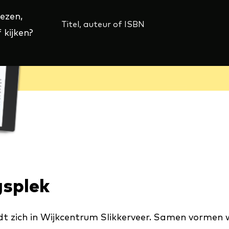
lezen,
 kijken?
(externe
link)
gsplek
ndt zich in Wijkcentrum Slikkerveer. Samen vormen w