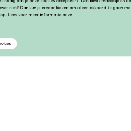
 nodig dat je onze cookies accepteert. Dat klinkt makkelijk en dat
liever niet? Dan kun je ervoor kiezen om alleen akkoord te gaan m
 op. Lees voor meer informatie onze
ookies
Als lid kun je meer
V
Kies uit een groot aantal boeken, e-books,
Vi
luisterboeken, cursussen, activiteiten en meer. Als lid
ge
kun je volop lezen, leren en lenen.
Li