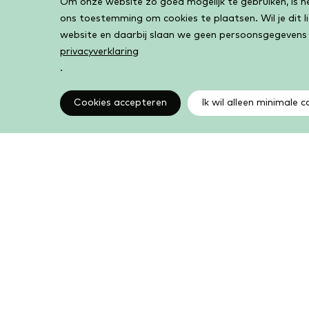
Om onze website zo goed mogelijk te gebruiken, is het
Cookiebar
ons toestemming om cookies te plaatsen. Wil je dit 
website en daarbij slaan we geen persoonsgegevens
privacyverklaring
.
Cookies accepteren
Ik wil alleen minimale c
Altijd op de hoogte
Op de hoogte zijn van de laatste ontwikkelingen in
jouw bibliotheek? In de nieuwsbrief ontvang je ook
boeken- en activiteitentips.