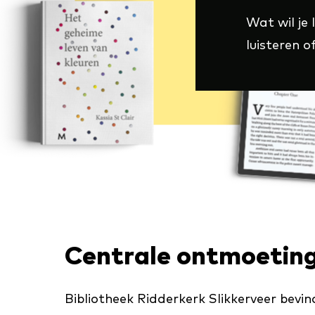
Wat wil je 
luisteren of
Centrale ontmoetin
Bibliotheek Ridderkerk Slikkerveer bevi