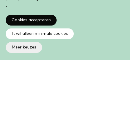
.
Cookies accepteren
Ik wil alleen minimale cookies
Meer keuzes
Altijd op de hoogte
Op de hoogte zijn van de laatste ontwikkelingen in jouw
bibliotheek? In de nieuwsbrief ontvang je ook boeken- en
activiteitentips.
Aanmelden nieuwsbrief