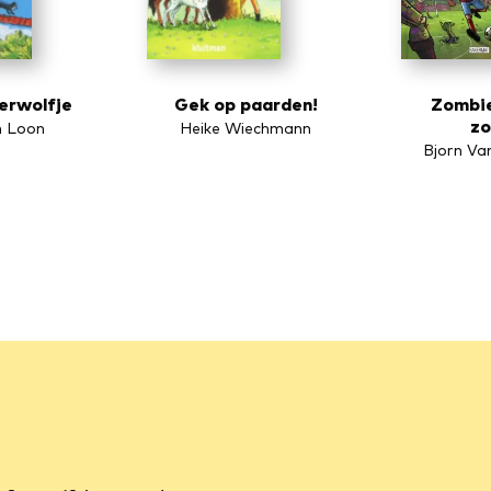
erwolfje
Gek op paarden!
Zombie
zo
n Loon
Heike Wiechmann
Bjorn Va