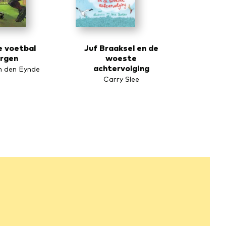
 voetbal
Juf Braaksel en de
rgen
woeste
achtervolging
n den Eynde
Carry Slee