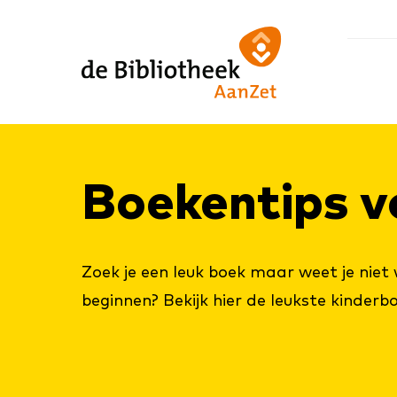
Ga
Ga
Ga
direct
direct
naar
naar
naar
de
de
de
homepagina
content
footer
Boe­ken­tips v
Zoek je een leuk boek maar weet je niet
beginnen? Bekijk hier de leukste kinderb