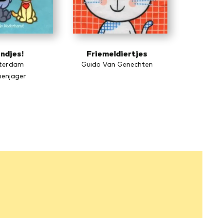
ndjes!
Friemeldiertjes
terdam
Guido Van Genechten
enjager