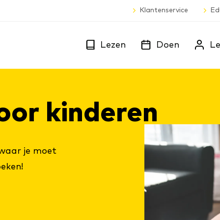
Klantenservice
Ed
Lezen
Doen
Le
oor kin­de­ren
 waar je moet
oeken!