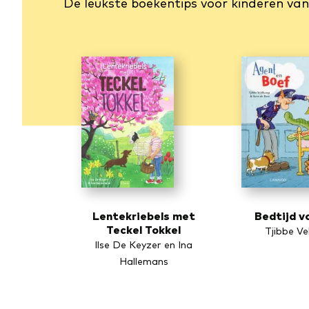
De leukste boekentips voor kinderen van 
Lentekriebels met
Bedtijd v
Teckel Tokkel
Tjibbe V
Ilse De Keyzer en Ina
Hallemans