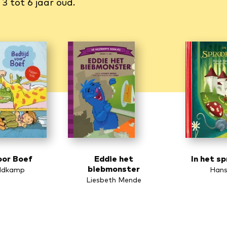
3 tot 6 jaar oud.
oor Boef
Eddie het
In het s
biebmonster
eldkamp
Hans
Liesbeth Mende