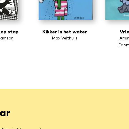
 op stap
Kikker in het water
Vrie
liamson
Max Velthuijs
Ams
Drom
aar