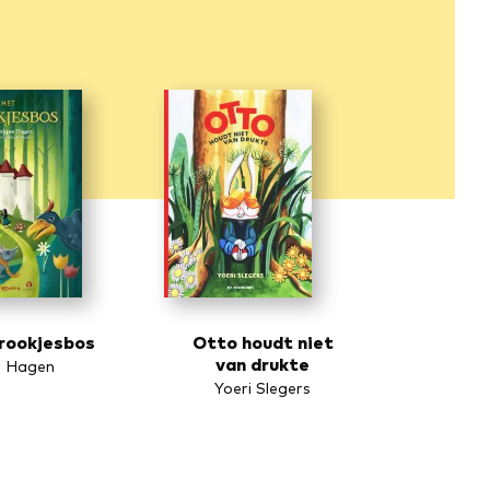
prookjesbos
Otto houdt niet
van drukte
 Hagen
Yoeri Slegers