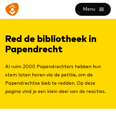
Ga
Ga
Ga
Menu
direct
direct
naar
openen
naar
naar
de
de
de
homepagina
Red de bi­bli­o­theek in
content
footer
Pa­pen­drecht
Al ruim 2000 Papendrechters hebben hun
stem laten horen via de petitie, om de
Papendrechtse bieb te redden. Op deze
pagina vind je een klein deel van de reacties.