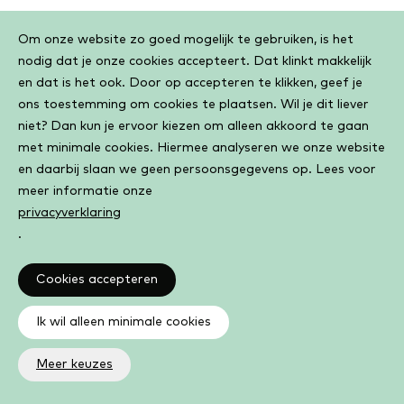
Cookiebar
Om onze website zo goed mogelijk te gebruiken, is het
Het is belangrijk om een
nodig dat je onze cookies accepteert. Dat klinkt makkelijk
en dat is het ook. Door op accepteren te klikken, geef je
voorziening in de buurt te
ons toestemming om cookies te plaatsen. Wil je dit liever
hebben die literatuur en
niet? Dan kun je ervoor kiezen om alleen akkoord te gaan
met minimale cookies. Hiermee analyseren we onze website
informatie (in de meest brede
en daarbij slaan we geen persoonsgegevens op. Lees voor
zin) voor iedereen, jong tot oud,
meer informatie onze
privacyverklaring
toegankelijk maakt. Zeker in een
.
tijd waarin digitalisering de
Cookies accepteren
overhand neemt is het behouden
en bevorderen van deze
Ik wil alleen minimale cookies
cultuurvorm enorm belangrijk.
Meer keuzes