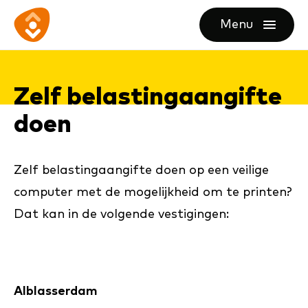
Ga
Ga
Ga
Menu
direct
direct
naar
openen
naar
naar
de
de
de
homepagina
Zelf be­las­ting­aan­gifte
content
footer
doen
Zelf belastingaangifte doen op een veilige
computer met de mogelijkheid om te printen?
Dat kan in de volgende vestigingen:
Alblasserdam