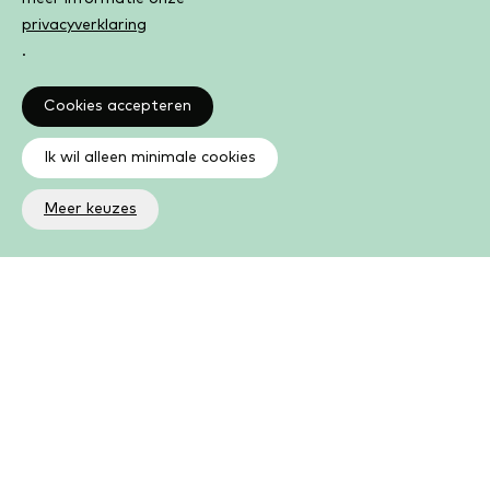
privacyverklaring
.
Cookies accepteren
Ik wil alleen minimale cookies
Meer keuzes
Altijd op de hoogte
Op de hoogte zijn van de laatste ontwikkelingen in jouw
bibliotheek? In de nieuwsbrief ontvang je ook boeken- en
activiteitentips.
Aanmelden nieuwsbrief