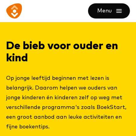
Ga
Ga
Ga
Menu
direct
direct
naar
openen
naar
naar
de
de
de
homepagina
De bieb voor ou­der en
content
footer
kind
Op jonge leeftijd beginnen met lezen is
belangrijk. Daarom helpen we ouders van
jonge kinderen én kinderen zelf op weg met
verschillende programma's zoals BoekStart,
een groot aanbod aan leuke activiteiten en
fijne boekentips.