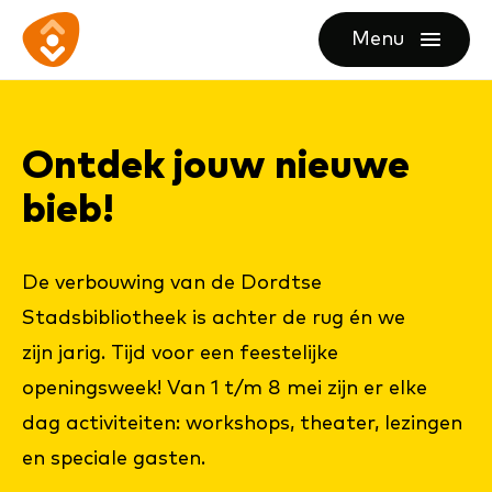
Ga
Ga
Ga
Menu
direct
direct
naar
openen
naar
naar
de
de
de
homepagina
Ont­dek jouw nieuwe
content
footer
bieb!
De verbouwing van de Dordtse
Stadsbibliotheek is achter de rug én we
zijn jarig. Tijd voor een feestelijke
openingsweek! Van 1 t/m 8 mei zijn er elke
dag activiteiten: workshops, theater, lezingen
en speciale gasten.