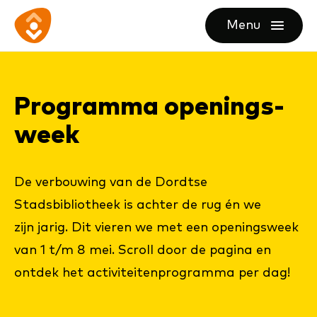
Ga
Ga
Ga
Menu
direct
direct
naar
openen
naar
naar
de
de
de
homepagina
Pro­gram­ma ope­nings­
content
footer
week
De verbouwing van de Dordtse
Stadsbibliotheek is achter de rug én we
zijn jarig. Dit vieren we met een openingsweek
van 1 t/m 8 mei. Scroll door de pagina en
ontdek het activiteitenprogramma per dag!