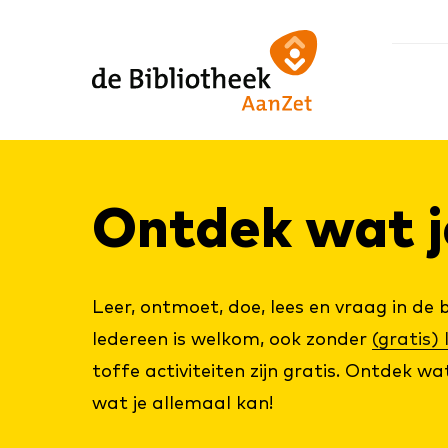
Ga
Ga
Ga
direct
direct
naar
naar
naar
de
de
de
homepagina
content
footer
Ont­dek wat je
Leer, ontmoet, doe, lees en vraag in de b
Iedereen is welkom, ook zonder
(gratis)
toffe activiteiten zijn gratis. Ontdek wat
wat je allemaal kan!