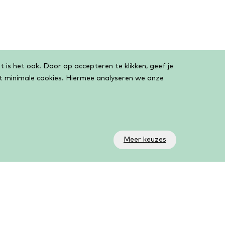
 is het ook. Door op accepteren te klikken, geef je
et minimale cookies. Hiermee analyseren we onze
Meer keuzes