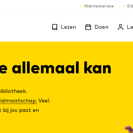
Klantenservice
Ed
Lezen
Doen
Le
 al­le­maal kan
ibliotheek.
 lidmaatschap.
Veel
 bij jou past en