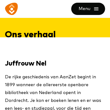
Ga
Ga
Ga
Menu
direct
direct
naar
openen
naar
naar
de
de
de
homepagina
Ons ver­haal
content
footer
Juffrouw Nel
De rijke geschiedenis van AanZet begint in
1899 wanneer de allereerste openbare
bibliotheek van Nederland opent in
Dordrecht. Je kon er boeken lenen en er was
een lees- en studiezaal, voor die tijd een