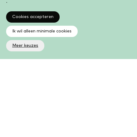
.
Cookies accepteren
Ik wil alleen minimale cookies
Meer keuzes
Altijd op de hoogte
Op de hoogte zijn van de laatste ontwikkelingen in jouw
bibliotheek? In de nieuwsbrief ontvang je ook boeken- en
activiteitentips.
Aanmelden nieuwsbrief
Als lid kun je meer