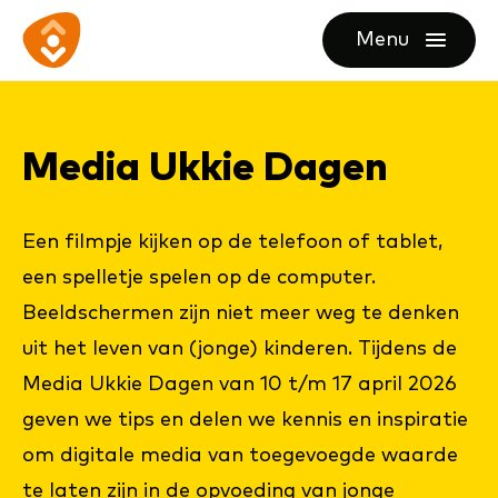
Ga
Ga
Ga
Menu
direct
direct
naar
openen
naar
naar
de
de
de
homepagina
Me­dia Uk­kie Da­gen
content
footer
Een filmpje kijken op de telefoon of tablet,
een spelletje spelen op de computer.
Beeldschermen zijn niet meer weg te denken
uit het leven van (jonge) kinderen. Tijdens de
Media Ukkie Dagen van 10 t/m 17 april 2026
geven we tips en delen we kennis en inspiratie
om digitale media van toegevoegde waarde
te laten zijn in de opvoeding van jonge