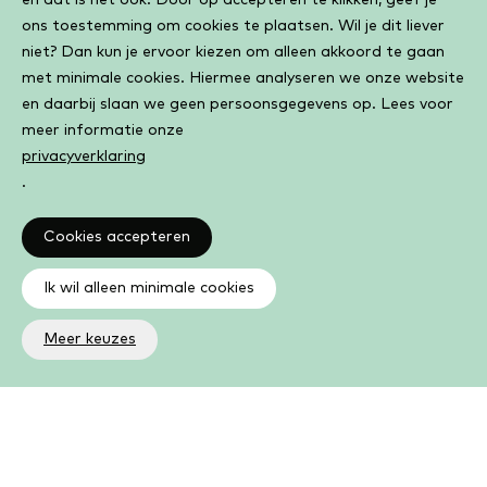
en dat is het ook. Door op accepteren te klikken, geef je
ons toestemming om cookies te plaatsen. Wil je dit liever
niet? Dan kun je ervoor kiezen om alleen akkoord te gaan
met minimale cookies. Hiermee analyseren we onze website
en daarbij slaan we geen persoonsgegevens op. Lees voor
meer informatie onze
privacyverklaring
.
Cookies accepteren
Ik wil alleen minimale cookies
Meer keuzes
Altijd op de hoogte
Op de hoogte zijn van de laatste ontwikkelingen in jouw
bibliotheek? In de nieuwsbrief ontvang je ook boeken- en