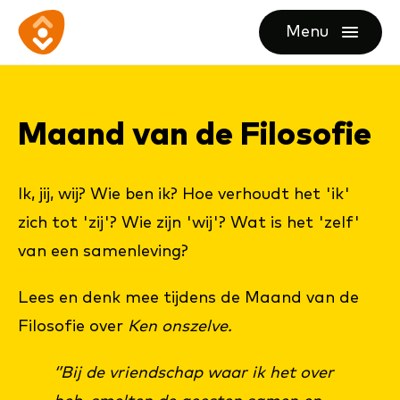
Ga
Ga
Ga
Menu
direct
direct
naar
openen
naar
naar
de
de
de
homepagina
Maand van de Fi­lo­so­fie
content
footer
Ik, jij, wij? Wie ben ik? Hoe verhoudt het 'ik'
zich tot 'zij'? Wie zijn 'wij'? Wat is het 'zelf'
van een samenleving?
Lees en denk mee tijdens de Maand van de
Filosofie over
Ken onszelve.
‘’Bij de vriendschap waar ik het over