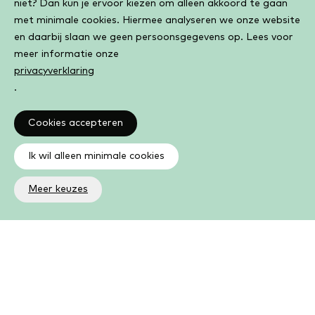
niet? Dan kun je ervoor kiezen om alleen akkoord te gaan
met minimale cookies. Hiermee analyseren we onze website
en daarbij slaan we geen persoonsgegevens op. Lees voor
meer informatie onze
privacyverklaring
.
Cookies accepteren
Ik wil alleen minimale cookies
Meer keuzes
Altijd op de hoogte
Op de hoogte zijn van de laatste ontwikkelingen in jouw
bibliotheek? In de nieuwsbrief ontvang je ook boeken- en
activiteitentips.