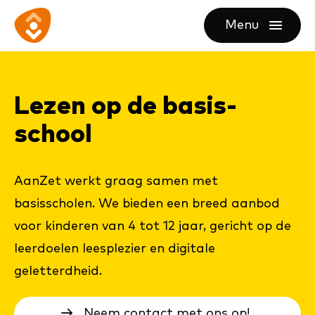
Ga
Ga
Ga
Menu
direct
direct
naar
openen
naar
naar
de
de
de
homepagina
Le­zen op de ba­sis­
content
footer
school
AanZet werkt graag samen met
basisscholen. We bieden een breed aanbod
voor kinderen van 4 tot 12 jaar, gericht op de
leerdoelen leesplezier en digitale
geletterdheid.
Neem contact met ons op!