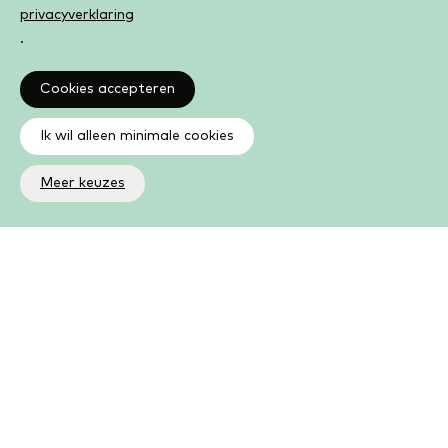
privacyverklaring
.
Cookies accepteren
Ik wil alleen minimale cookies
Meer keuzes
Altijd op de hoogte
Op de hoogte zijn van de laatste ontwikkelingen in jouw
bibliotheek? In de nieuwsbrief ontvang je ook boeken- en
activiteitentips.
Aanmelden nieuwsbrief