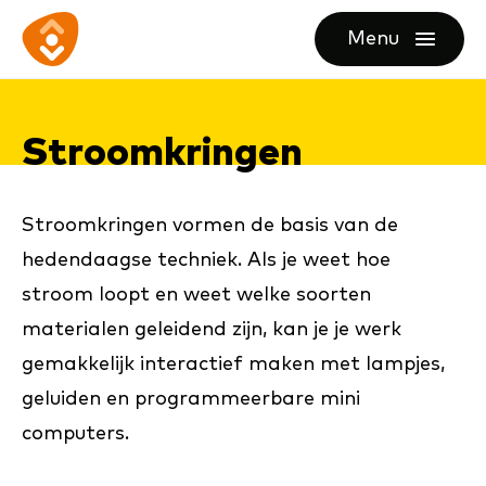
Ga
Ga
Ga
Menu
direct
direct
naar
openen
naar
naar
de
de
de
homepagina
Stroom­krin­gen
content
footer
Stroomkringen vormen de basis van de
hedendaagse techniek. Als je weet hoe
stroom loopt en weet welke soorten
materialen geleidend zijn, kan je je werk
gemakkelijk interactief maken met lampjes,
geluiden en programmeerbare mini
computers.