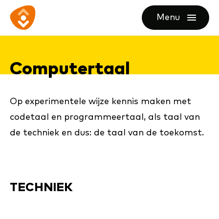
Ga
Ga
Ga
Menu
direct
direct
naar
openen
naar
naar
de
de
de
homepagina
Com­pu­ter­taal
content
footer
Op experimentele wijze kennis maken met
codetaal en programmeertaal, als taal van
de techniek en dus: de taal van de toekomst.
TECHNIEK