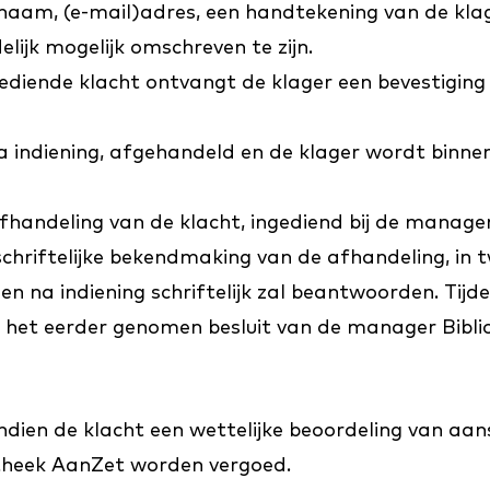
n naam, (e-mail)adres, een handtekening van de k
lijk mogelijk omschreven te zijn.
gediende klacht ontvangt de klager een bevestigin
indiening, afgehandeld en de klager wordt binnen d
fhandeling van de klacht, ingediend bij de manager
hriftelijke bekendmaking van de afhandeling, in twe
en na indiening schriftelijk zal beantwoorden. Tijd
ft het eerder genomen besluit van de manager Bibl
ndien de klacht een wettelijke beoordeling van aans
otheek AanZet worden vergoed.