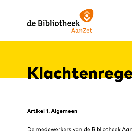
Ga
Ga
Ga
direct
direct
naar
naar
naar
de
de
de
homepagina
content
footer
Klach­ten­re­ge
Artikel 1. Algemeen
De medewerkers van de Bibliotheek AanZ