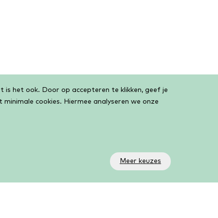
 is het ook. Door op accepteren te klikken, geef je
et minimale cookies. Hiermee analyseren we onze
Meer keuzes