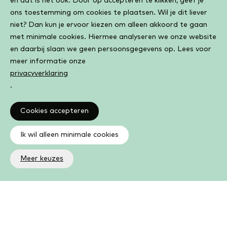
en dat is het ook. Door op accepteren te klikken, geef je
ons toestemming om cookies te plaatsen. Wil je dit liever
niet? Dan kun je ervoor kiezen om alleen akkoord te gaan
met minimale cookies. Hiermee analyseren we onze website
en daarbij slaan we geen persoonsgegevens op. Lees voor
meer informatie onze
privacyverklaring
.
Cookies accepteren
Ik wil alleen minimale cookies
Meer keuzes
Altijd op de hoogte
Op de hoogte zijn van de laatste ontwikkelingen in jouw
bibliotheek? In de nieuwsbrief ontvang je ook boeken- en