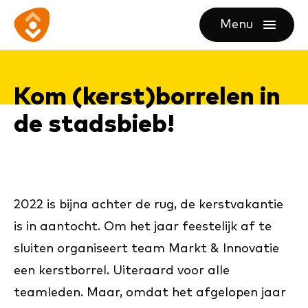
Ga
Ga
Ga
Menu
direct
direct
naar
openen
naar
naar
de
de
de
homepagina
Kom (kerst)bor­re­len in
content
footer
de stads­bieb!
2022 is bijna achter de rug, de kerstvakantie
is in aantocht. Om het jaar feestelijk af te
sluiten organiseert team Markt & Innovatie
een kerstborrel. Uiteraard voor alle
teamleden. Maar, omdat het afgelopen jaar