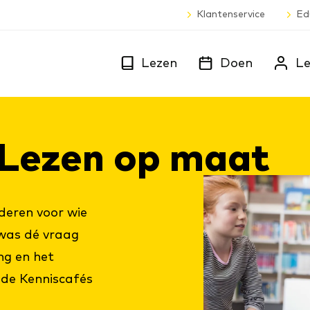
Klantenservice
Ed
Lezen
Doen
Le
: Le­zen op maat
nderen voor wie
 was dé vraag
ng en het
 de Kenniscafés