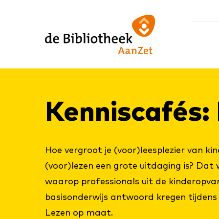
Ga
Ga
Ga
direct
direct
naar
naar
naar
de
de
de
homepagina
content
footer
Ken­nis­ca­fés
Hoe vergroot je (voor)leesplezier van ki
(voor)lezen een grote uitdaging is? Dat
waarop professionals uit de kinderopva
basisonderwijs antwoord kregen tijdens
Lezen op maat.