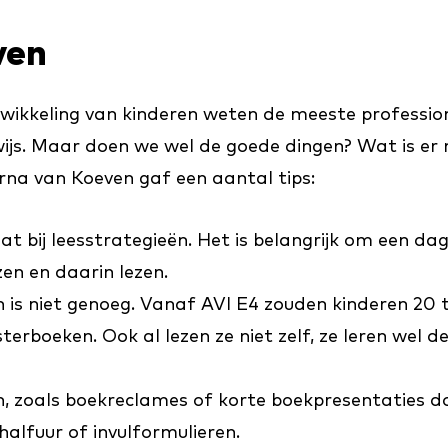
ven
twikkeling van kinderen weten de meeste profession
ijs. Maar doen we wel de goede dingen? Wat is er 
Erna van Koeven gaf een aantal tips:
 bij leesstrategieën. Het is belangrijk om een dage
zen en daarin lezen.
n is niet genoeg. Vanaf AVI E4 zouden kinderen 20
sterboeken. Ook al lezen ze niet zelf, ze leren wel 
n, zoals boekreclames of korte boekpresentaties doo
alfuur of invulformulieren.