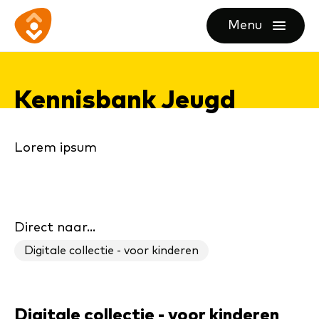
Ga
Ga
Ga
Menu
direct
direct
naar
openen
naar
naar
de
de
de
homepagina
Ken­nis­bank Jeugd
content
footer
Lorem ipsum
Direct naar...
Digitale collectie - voor kinderen
Digitale collectie - voor kinderen