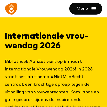
Ga
Ga
Ga
Menu
direct
direct
naar
openen
naar
naar
de
de
de
homepagina
In­ter­na­ti­o­na­le vrou­
content
footer
wen­dag 2026
Bibliotheek AanZet viert op 8 maart
Internationale Vrouwendag 2026! In 2026
staat het jaarthema
#
NietMijnRecht
centraal: een krachtige oproep tegen de
uitholling van vrouwenrechten. Kom langs en
ga in gesprek tijdens de inspirerende