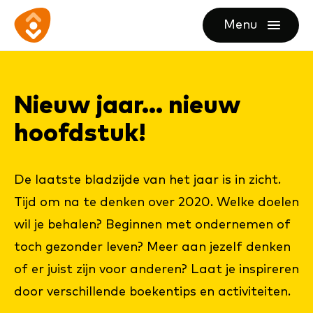
Ga
Ga
Ga
Menu
direct
direct
naar
openen
naar
naar
de
de
de
homepagina
Nieuw jaar... nieuw
content
footer
hoofd­stuk!
De laatste bladzijde van het jaar is in zicht.
Tijd om na te denken over 2020. Welke doelen
wil je behalen? Beginnen met ondernemen of
toch gezonder leven? Meer aan jezelf denken
of er juist zijn voor anderen? Laat je inspireren
door verschillende boekentips en activiteiten.