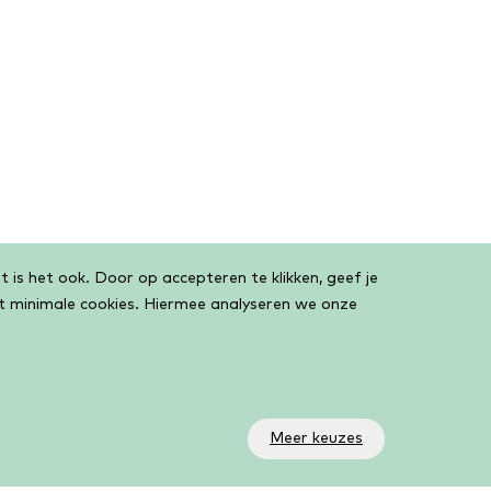
 is het ook. Door op accepteren te klikken, geef je
et minimale cookies. Hiermee analyseren we onze
Meer keuzes