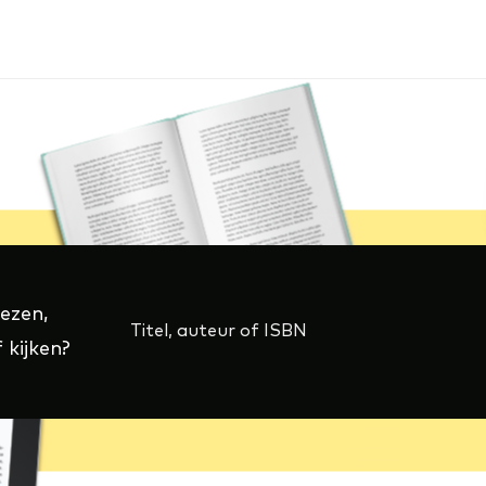
lezen,
 kijken?
(externe
link)