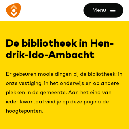
Ga
Ga
Ga
Menu
direct
direct
naar
openen
naar
naar
de
de
de
homepagina
De bi­bli­o­theek in Hen­
content
footer
drik-Ido-Am­bacht
Er gebeuren mooie dingen bij de bibliotheek: in
onze vestiging, in het onderwijs en op andere
plekken in de gemeente. Aan het eind van
ieder kwartaal vind je op deze pagina de
hoogtepunten.