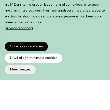
niet? Dan kun je ervoor kiezen om alleen akkoord te gaan
met minimale cookies. Hiermee analyseren we onze website
en daarbij slaan we geen persoonsgegevens op. Lees voor
meer informatie onze
privacyverklaring
.
Cookies accepteren
Ik wil alleen minimale cookies
Meer keuzes
Altijd op de hoogte
Op de hoogte zijn van de laatste ontwikkelingen in jouw
bibliotheek? In de nieuwsbrief ontvang je ook boeken- en
activiteitentips.