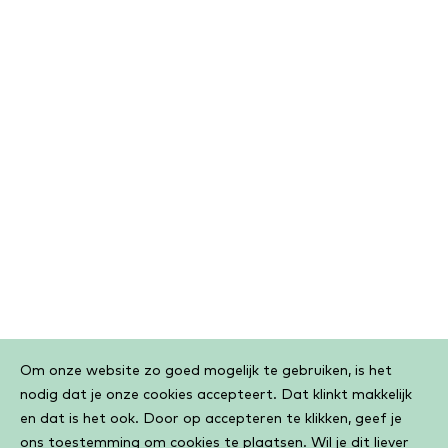
Cookiebar
Om onze website zo goed mogelijk te gebruiken, is het
nodig dat je onze cookies accepteert. Dat klinkt makkelijk
en dat is het ook. Door op accepteren te klikken, geef je
ons toestemming om cookies te plaatsen. Wil je dit liever