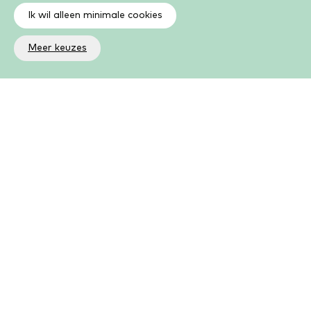
Ik wil alleen minimale cookies
Meer keuzes
Altijd op de hoogte
Op de hoogte zijn van de laatste ontwikkelingen in jouw
bibliotheek? In de nieuwsbrief ontvang je ook boeken- en
activiteitentips.
Aanmelden nieuwsbrief
Als lid kun je meer
Kies uit een groot aantal boeken, e-books, luisterboeken,
cursussen, activiteiten en meer. Als lid kun je volop lezen,