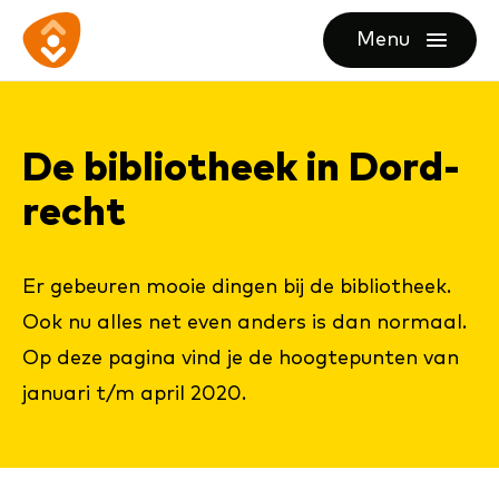
Ga
Ga
Ga
Menu
direct
direct
naar
openen
naar
naar
de
de
de
homepagina
De bi­bli­o­theek in Dord­
content
footer
recht
Er gebeuren mooie dingen bij de bibliotheek.
Ook nu alles net even anders is dan normaal.
Op deze pagina vind je de hoogtepunten van
januari t/m april 2020.