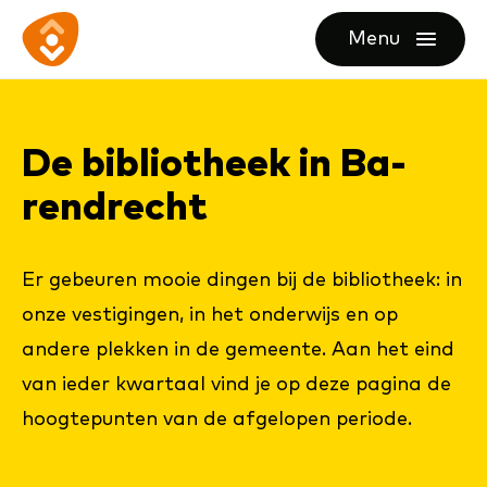
Ga
Ga
Ga
Menu
direct
direct
naar
openen
naar
naar
de
de
de
homepagina
De bi­bli­o­theek in Ba­
content
footer
rend­recht
Er gebeuren mooie dingen bij de bibliotheek: in
onze vestigingen, in het onderwijs en op
andere plekken in de gemeente. Aan het eind
van ieder kwartaal vind je op deze pagina de
hoogtepunten van de afgelopen periode.