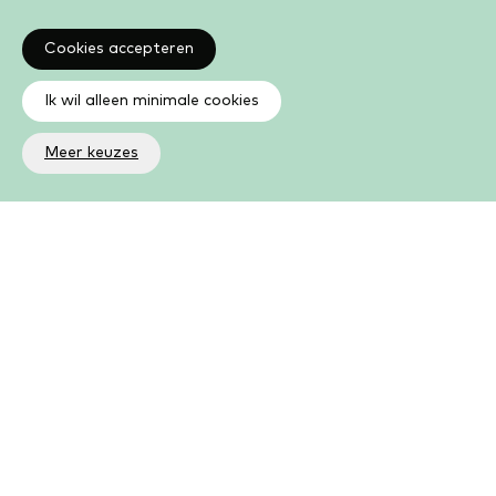
Cookies accepteren
Ik wil alleen minimale cookies
Meer keuzes
Altijd op de hoogte
Op de hoogte zijn van de laatste ontwikkelingen in jouw
bibliotheek? In de nieuwsbrief ontvang je ook boeken- en
activiteitentips.
Aanmelden nieuwsbrief
Als lid kun je meer