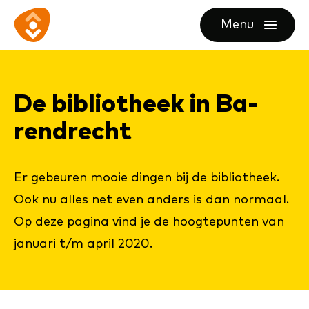
Ga
Ga
Ga
Menu
direct
direct
naar
openen
naar
naar
de
de
de
homepagina
De bi­bli­o­theek in Ba­
content
footer
rend­recht
Er gebeuren mooie dingen bij de bibliotheek.
Ook nu alles net even anders is dan normaal.
Op deze pagina vind je de hoogtepunten van
januari t/m april 2020.