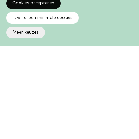
Cookies accepteren
Ik wil alleen minimale cookies
Meer keuzes
Altijd op de hoogte
Op de hoogte zijn van de laatste ontwikkelingen in jouw
bibliotheek? In de nieuwsbrief ontvang je ook boeken- en
activiteitentips.
Aanmelden nieuwsbrief
Als lid kun je meer
Kies uit een groot aantal boeken, e-books, luisterboeken,